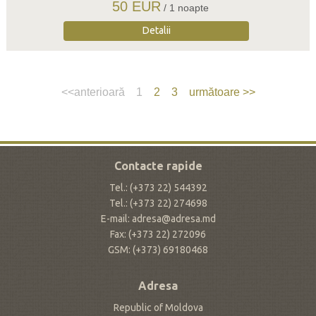
50 EUR
/ 1 noapte
Detalii
<<anterioară
1
2
3
următoare >>
Contacte rapide
Tel.: (+373 22) 544392
Tel.: (+373 22) 274698
E-mail: adresa@adresa.md
Fax: (+373 22) 272096
GSM: (+373) 69180468
Adresa
Republic of Moldova