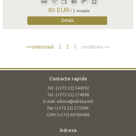
80 EUR
/ 1 noapte
Detalii
<<anterioară
1
2
3
următoare >>
Contacte rapide
Tel.: (+373 22) 544392
Tel.: (+373 22) 274698
E-mail: adresa@adresa.md
Fax: (+373 22) 272096
GSM: (+373) 69180468
Adresa