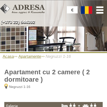
€
(+373 22) 544392
Acasa
Apartamente
Negruzzi 1-16
Apartament cu 2 camere ( 2
dormitoare )
Negruzzi 1-16
Galerie