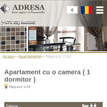
€
(+373 22) 544392
Acasa
Apartamente
Negruzzi 1-53
Apartament cu o camera ( 1
dormitor )
Negruzzi 1-53
Galerie