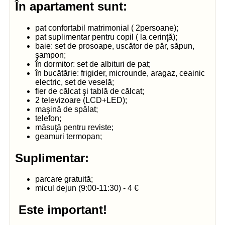
În apartament sunt:
pat confortabil matrimonial ( 2persoane);
pat suplimentar pentru copil ( la cerinţă);
baie: set de prosoape, uscător de păr, săpun,
şampon;
în dormitor: set de albituri de pat;
în bucătărie: frigider, microunde, aragaz, ceainic
electric, set de veselă;
fier de călcat şi tablă de călcat;
2 televizoare (LCD+LED);
maşină de spălat;
telefon;
măsuţă pentru reviste;
geamuri termopan;
Suplimentar:
parcare gratuită;
micul dejun (9:00-11:30) - 4 €
Este important!